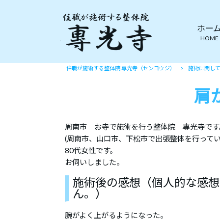
ホー
HOME
住職が施術する整体院 專光寺（センコウジ）
>
施術に関し
肩
周南市 お寺で施術を行う整体院 專光寺です
(周南市、山口市、下松市で出張整体を行ってい
80代女性です。
お伺いしました。
施術後の感想（個人的な感想
ん。）
腕がよく上がるようになった。