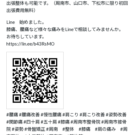
出張整体も可能です。（周南市、山口市、下松市に限り初回
出張費用無料）
Line 始めました。
膝痛、腰痛など様々な痛みをLineで相談してみませんか。
お待ちしています。
https://lin.ee/b43RsMO
#腰痛 #腰痛改善 #慢性腰痛 #肩こり #肩こり改善 #姿勢改善
#関節痛 #四十肩 #五十肩 #膝痛 #周南市整骨院 #周南市接骨
院 #姿勢 #骨盤矯正 #周南 #整体 #膝痛 #肩の痛み #周