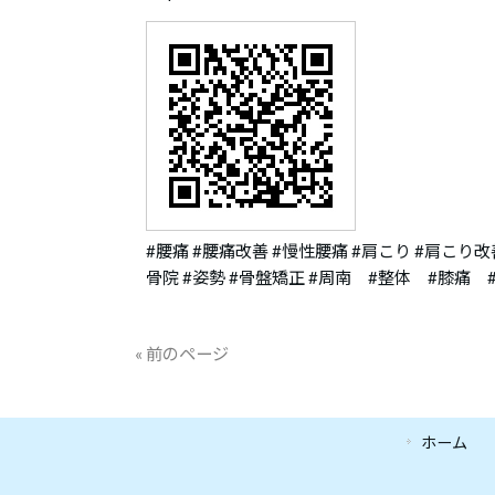
#腰痛 #腰痛改善 #慢性腰痛 #肩こり #肩こり改
骨院 #姿勢 #骨盤矯正 #周南 #整体 #膝痛
« 前のページ
ホーム