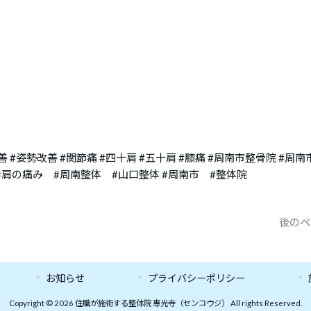
善 #姿勢改善 #関節痛 #四十肩 #五十肩 #膝痛 #周南市整骨院 #周南
 #肩の痛み #周南整体 #山口整体 #周南市 #整体院
後のペ
お知らせ
プライバシーポリシー
Copyright © 2026 住職が施術する整体院 專光寺（センコウジ） All rights Reserved.