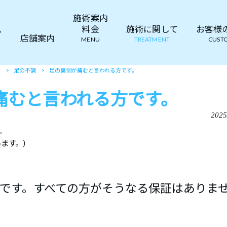
施術案内
ム
料金
施術に関して
お客様の声
店舗案内
MENU
TREATMENT
CUSTO
て
>
足の不調
>
足の裏側が痛むと言われる方です。
痛むと言われる方です。
2025
。
ます。)
です。すべての方がそうなる保証はありま