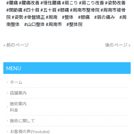
#腰痛 #腰痛改善 #慢性腰痛 #肩こり #肩こり改善 #姿勢改善
#関節痛 #四十肩 #五十肩 #膝痛 #周南市整骨院 #周南市接骨
院 #姿勢 #骨盤矯正 #周南 #整体 #膝痛 #肩の痛み #周
南整体 #山口整体 #周南市 #整体院
« 前のページ
後のページ »
MENU
ホーム
店舗案内
施術案内
料金
施術に関して
お客様の声(Youtube)