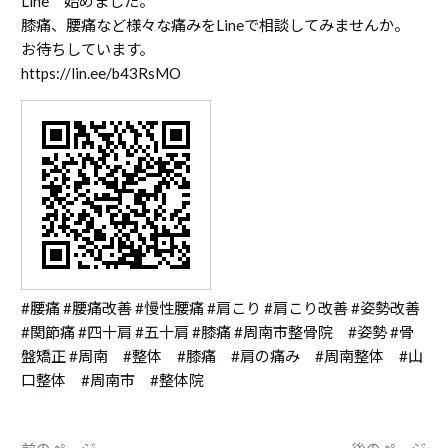
Line 始めました。
膝痛、腰痛など様々な痛みをLineで相談してみませんか。
お待ちしています。
https://lin.ee/b43RsMO
#腰痛 #腰痛改善 #慢性腰痛 #肩こり #肩こり改善 #姿勢改善
#関節痛 #四十肩 #五十肩 #膝痛 #周南市整骨院 #姿勢 #骨
盤矯正 #周南 #整体 #膝痛 #肩の痛み #周南整体 #山
口整体 #周南市 #整体院