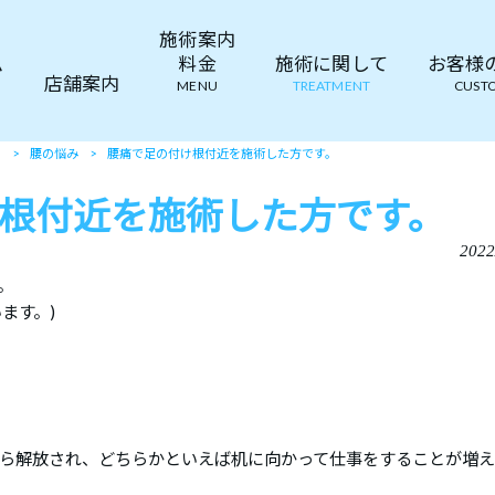
施術案内
ム
料金
施術に関して
お客様の声
店舗案内
MENU
TREATMENT
CUSTO
て
>
腰の悩み
>
腰痛で足の付け根付近を施術した方です。
根付近を施術した方です。
2022
。
ます。)
ら解放され、どちらかといえば机に向かって仕事をすることが増