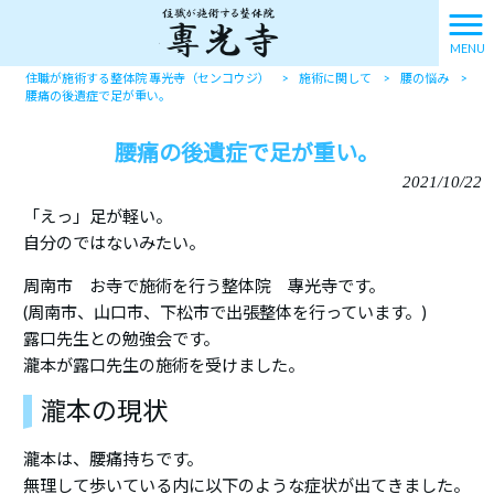
MENU
住職が施術する整体院 專光寺（センコウジ）
>
施術に関して
>
腰の悩み
>
腰痛の後遺症で足が重い。
腰痛の後遺症で足が重い。
2021/10/22
「えっ」足が軽い。
自分のではないみたい。
周南市 お寺で施術を行う整体院 專光寺です。
(周南市、山口市、下松市で出張整体を行っています。)
露口先生との勉強会です。
瀧本が露口先生の施術を受けました。
瀧本の現状
瀧本は、腰痛持ちです。
無理して歩いている内に以下のような症状が出てきました。