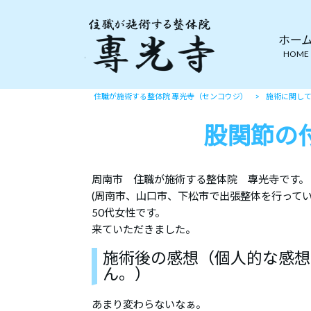
ホー
HOME
住職が施術する整体院 專光寺（センコウジ）
>
施術に関し
股関節の
周南市 住職が施術する整体院 專光寺です。
(周南市、山口市、下松市で出張整体を行ってい
50代女性です。
来ていただきました。
施術後の感想（個人的な感想
ん。）
あまり変わらないなぁ。