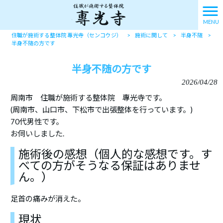
MENU
住職が施術する整体院 專光寺（センコウジ）
>
施術に関して
>
半身不随
>
半身不随の方です
半身不随の方です
2026/04/28
周南市 住職が施術する整体院 專光寺です。
(周南市、山口市、下松市で出張整体を行っています。)
70代男性です。
お伺いしました.
施術後の感想（個人的な感想です。す
べての方がそうなる保証はありませ
ん。）
足首の痛みが消えた。
現状