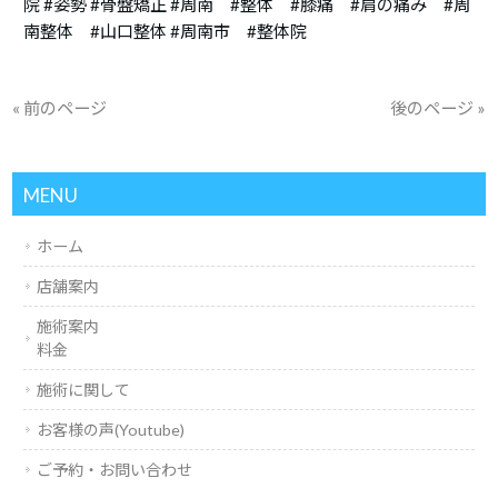
院 #姿勢 #骨盤矯正 #周南 #整体 #膝痛 #肩の痛み #周
南整体 #山口整体 #周南市 #整体院
« 前のページ
後のページ »
MENU
ホーム
店舗案内
施術案内
料金
施術に関して
お客様の声(Youtube)
ご予約・お問い合わせ