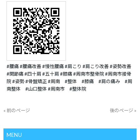
#腰痛 #腰痛改善 #慢性腰痛 #肩こり #肩こり改善 #姿勢改善
#関節痛 #四十肩 #五十肩 #膝痛 #周南市整骨院 #周南市接骨
院 #姿勢 #骨盤矯正 #周南 #整体 #膝痛 #肩の痛み #周
南整体 #山口整体 #周南市 #整体院
« 前のページ
後のページ »
MENU