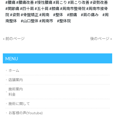
#腰痛 #腰痛改善 #慢性腰痛 #肩こり #肩こり改善 #姿勢改善
#関節痛 #四十肩 #五十肩 #膝痛 #周南市整骨院 #周南市接骨
院 #姿勢 #骨盤矯正 #周南 #整体 #膝痛 #肩の痛み #周
南整体 #山口整体 #周南市 #整体院
« 前のページ
後のページ »
MENU
ホーム
店舗案内
施術案内
料金
施術に関して
お客様の声(Youtube)