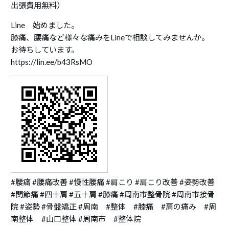
出張費用無料）
Line 始めました。
膝痛、腰痛など様々な痛みをLineで相談してみませんか。
お待ちしています。
https://lin.ee/b43RsMO
#腰痛 #腰痛改善 #慢性腰痛 #肩こり #肩こり改善 #姿勢改善
#関節痛 #四十肩 #五十肩 #膝痛 #周南市整骨院 #周南市接骨
院 #姿勢 #骨盤矯正 #周南 #整体 #膝痛 #肩の痛み #周
南整体 #山口整体 #周南市 #整体院