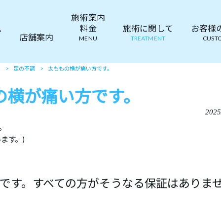
施術案内
ム
料金
施術に関して
お客様の声
店舗案内
MENU
TREATMENT
CUSTO
て
>
足の不調
>
太ももの横が痛い方です。
の横が痛い方です。
2025
。
ます。)
です。すべての方がそうなる保証はありま