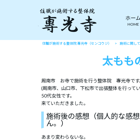
ホー
HOME
住職が施術する整体院 專光寺（センコウジ）
>
施術に関し
太もも
周南市 お寺で施術を行う整体院 專光寺です
(周南市、山口市、下松市で出張整体を行ってい
50代女性です。
来ていただきました。
施術後の感想（個人的な感想
ん。）
あまり変わらないな。