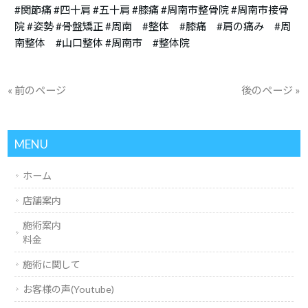
#関節痛 #四十肩 #五十肩 #膝痛 #周南市整骨院 #周南市接骨
院 #姿勢 #骨盤矯正 #周南 #整体 #膝痛 #肩の痛み #周
南整体 #山口整体 #周南市 #整体院
« 前のページ
後のページ »
MENU
ホーム
店舗案内
施術案内
料金
施術に関して
お客様の声(Youtube)