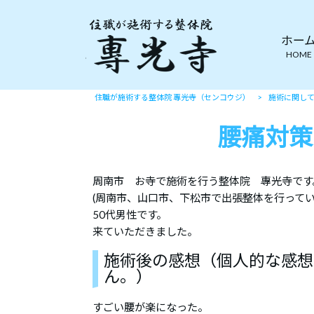
ホー
HOME
住職が施術する整体院 專光寺（センコウジ）
>
施術に関し
腰痛対策
周南市 お寺で施術を行う整体院 專光寺です
(周南市、山口市、下松市で出張整体を行ってい
50代男性です。
来ていただきました。
施術後の感想（個人的な感想
ん。）
すごい腰が楽になった。