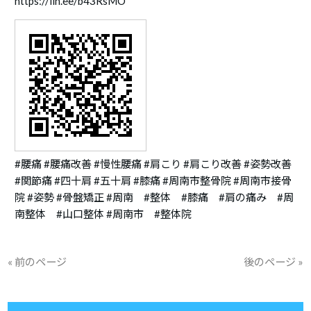
https://lin.ee/b43RsMO
#腰痛 #腰痛改善 #慢性腰痛 #肩こり #肩こり改善 #姿勢改善
#関節痛 #四十肩 #五十肩 #膝痛 #周南市整骨院 #周南市接骨
院 #姿勢 #骨盤矯正 #周南 #整体 #膝痛 #肩の痛み #周
南整体 #山口整体 #周南市 #整体院
« 前のページ
後のページ »