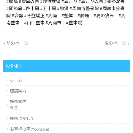
#腰痛 #腰痛改善 #慢性腰痛 #肩こり #肩こり改善 #姿勢改善
#関節痛 #四十肩 #五十肩 #膝痛 #周南市整骨院 #周南市接骨
院 #姿勢 #骨盤矯正 #周南 #整体 #膝痛 #肩の痛み #周
南整体 #山口整体 #周南市 #整体院
« 前のページ
後のページ »
MENU
ホーム
店舗案内
施術案内
料金
施術に関して
お客様の声(Youtube)