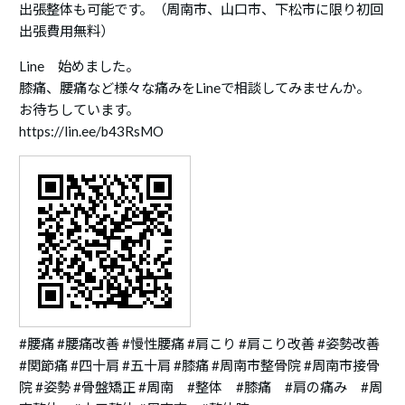
出張整体も可能です。（周南市、山口市、下松市に限り初回
出張費用無料）
Line 始めました。
膝痛、腰痛など様々な痛みをLineで相談してみませんか。
お待ちしています。
https://lin.ee/b43RsMO
#腰痛 #腰痛改善 #慢性腰痛 #肩こり #肩こり改善 #姿勢改善
#関節痛 #四十肩 #五十肩 #膝痛 #周南市整骨院 #周南市接骨
院 #姿勢 #骨盤矯正 #周南 #整体 #膝痛 #肩の痛み #周