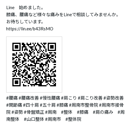
Line 始めました。
膝痛、腰痛など様々な痛みをLineで相談してみませんか。
お待ちしています。
https://lin.ee/b43RsMO
#腰痛 #腰痛改善 #慢性腰痛 #肩こり #肩こり改善 #姿勢改善
#関節痛 #四十肩 #五十肩 #膝痛 #周南市整骨院 #周南市接骨
院 #姿勢 #骨盤矯正 #周南 #整体 #膝痛 #肩の痛み #周
南整体 #山口整体 #周南市 #整体院