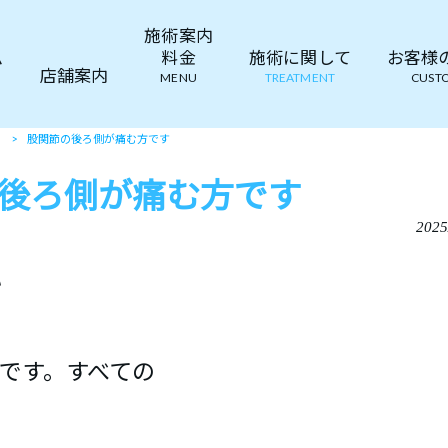
施術案内
ム
料金
施術に関して
お客様の声
店舗案内
MENU
TREATMENT
CUSTO
て
>
股関節の後ろ側が痛む方です
後ろ側が痛む方です
2025
い
です。すべての