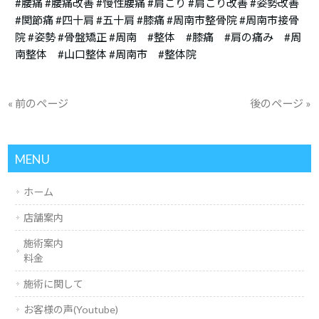
#腰痛 #腰痛改善 #慢性腰痛 #肩こり #肩こり改善 #姿勢改善
#関節痛 #四十肩 #五十肩 #膝痛 #周南市整骨院 #周南市接骨
院 #姿勢 #骨盤矯正 #周南 #整体 #膝痛 #肩の痛み #周
南整体 #山口整体 #周南市 #整体院
« 前のページ
後のページ »
MENU
ホーム
店舗案内
施術案内
料金
施術に関して
お客様の声(Youtube)