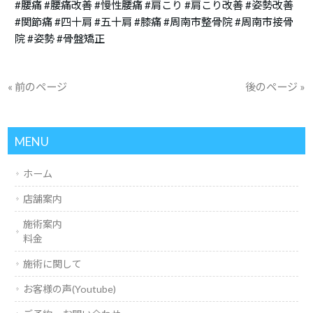
#腰痛 #腰痛改善 #慢性腰痛 #肩こり #肩こり改善 #姿勢改善
#関節痛 #四十肩 #五十肩 #膝痛 #周南市整骨院 #周南市接骨
院 #姿勢 #骨盤矯正
« 前のページ
後のページ »
MENU
ホーム
店舗案内
施術案内
料金
施術に関して
お客様の声(Youtube)