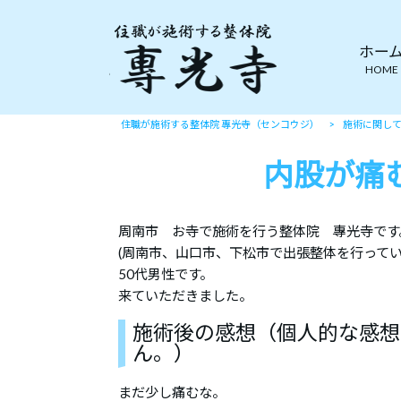
ホー
HOME
住職が施術する整体院 專光寺（センコウジ）
>
施術に関し
内股が痛
周南市 お寺で施術を行う整体院 專光寺です
(周南市、山口市、下松市で出張整体を行ってい
50代男性です。
来ていただきました。
施術後の感想（個人的な感想
ん。）
まだ少し痛むな。