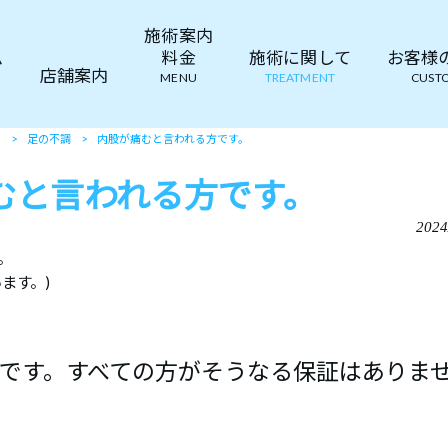
施術案内
ム
料金
施術に関して
お客様の声
店舗案内
MENU
TREATMENT
CUSTO
て
>
足の不調
>
内股が痛むと言われる方です。
むと言われる方です。
2024
。
ます。)
です。すべての方がそうなる保証はありま