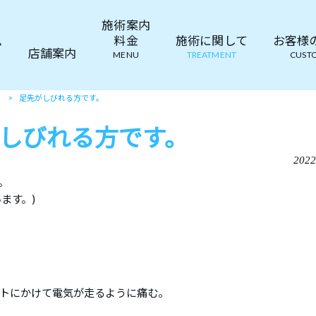
施術案内
ム
料金
施術に関して
お客様の声
店舗案内
MENU
TREATMENT
CUSTO
て
>
足先がしびれる方です。
しびれる方です。
2022
。
ます。)
トにかけて電気が走るように痛む。