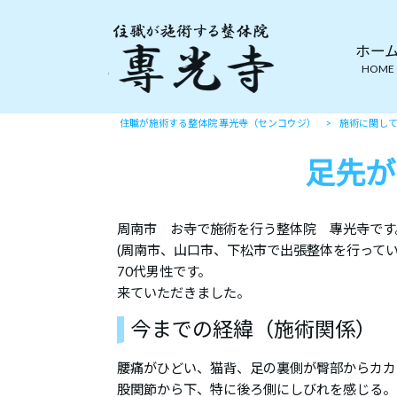
ホー
HOME
住職が施術する整体院 專光寺（センコウジ）
>
施術に関し
足先が
周南市 お寺で施術を行う整体院 專光寺です
(周南市、山口市、下松市で出張整体を行ってい
70代男性です。
来ていただきました。
今までの経緯（施術関係）
腰痛がひどい、猫背、足の裏側が臀部からカカ
股関節から下、特に後ろ側にしびれを感じる。