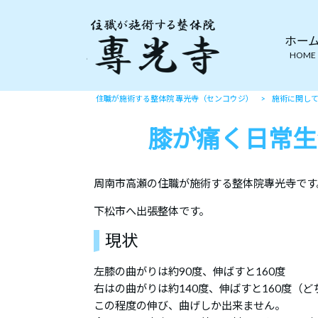
ホー
HOME
住職が施術する整体院 專光寺（センコウジ）
>
施術に関し
膝が痛く日常生
周南市高瀬の住職が施術する整体院專光寺です
下松市へ出張整体です。
現状
左膝の曲がりは約90度、伸ばすと160度
右はの曲がりは約140度、伸ばすと160度（
この程度の伸び、曲げしか出来ません。