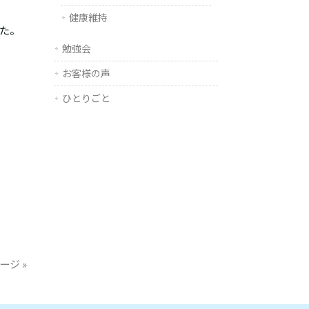
健康維持
た。
勉強会
お客様の声
ひとりごと
ージ »