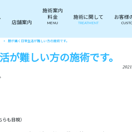
施術案内
ム
料金
施術に関して
お客様の声
店舗案内
MENU
TREATMENT
CUSTO
て
>
膝が痛く日常生活が難しい方の施術です。
活が難しい方の施術です。
2021
。
どちらも目視）