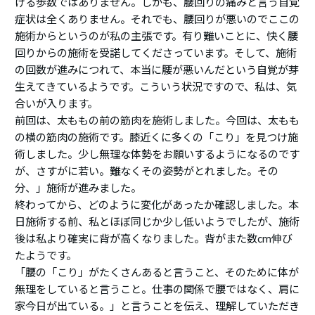
ける歩数ではありません。しかも、腰回りの痛みと言う自覚
症状は全くありません。それでも、腰回りが悪いのでここの
施術からというのが私の主張です。有り難いことに、快く腰
回りからの施術を受諾してくださっています。そして、施術
の回数が進みにつれて、本当に腰が悪いんだという自覚が芽
生えてきているようです。こういう状況ですので、私は、気
合いが入ります。
前回は、太ももの前の筋肉を施術しました。今回は、太もも
の横の筋肉の施術です。膝近くに多くの「こり」を見つけ施
術しました。少し無理な体勢をお願いするようになるのです
が、さすがに若い。難なくその姿勢がとれました。その
分、」施術が進みました。
終わってから、どのように変化があったか確認しました。本
日施術する前、私とほぼ同じか少し低いようでしたが、施術
後は私より確実に背が高くなりました。背がまた数cm伸び
たようです。
「腰の「こり」がたくさんあると言うこと、そのために体が
無理をしていると言うこと。仕事の関係で腰ではなく、肩に
家今日が出ている。」と言うことを伝え、理解していただき