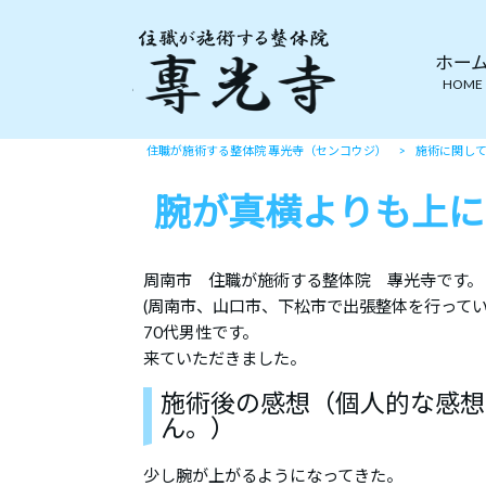
ホー
HOME
住職が施術する整体院 專光寺（センコウジ）
>
施術に関し
腕が真横よりも上に
周南市 住職が施術する整体院 專光寺です。
(周南市、山口市、下松市で出張整体を行ってい
70代男性です。
来ていただきました。
施術後の感想（個人的な感想
ん。）
少し腕が上がるようになってきた。