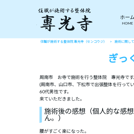
ホー
HOME
住職が施術する整体院 專光寺（センコウジ）
>
施術に関し
ぎっ
周南市 お寺で施術を行う整体院 專光寺です
(周南市、山口市、下松市で出張整体を行ってい
60代男性です。
来ていただきました。
施術後の感想（個人的な感想
ん。）
腰がすごく楽になった。